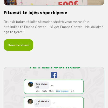
Fituesit të lojës shpërblyese
Fituesit fatlum të lojës së madhe shpërblyese me rastin e
ditëlindjës të Emona Center – 16 vjet Emona Center – Ne, dallojmë
nga të tjerët!
Shiko më shumë