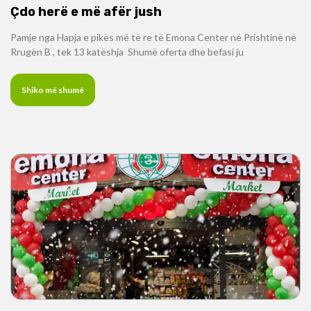
Çdo herë e më afër jush
Pamje nga Hapja e pikës më të re të Emona Center në Prishtinë në
Rrugën B , tek 13 katëshja Shumë oferta dhe befasi ju
Shiko më shumë