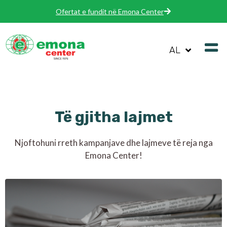
Ofertat e fundit në Emona Center
AL
Të gjitha lajmet
Njoftohuni rreth kampanjave dhe lajmeve të reja nga
Emona Center!