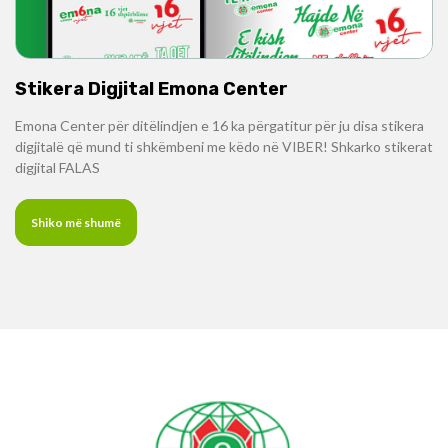
Stikera Digjital Emona Center
Emona Center për ditëlindjen e 16 ka përgatitur për ju disa stikera
digjitalë që mund ti shkëmbeni me këdo në VIBER! Shkarko stikerat
digjital FALAS
Shiko më shumë