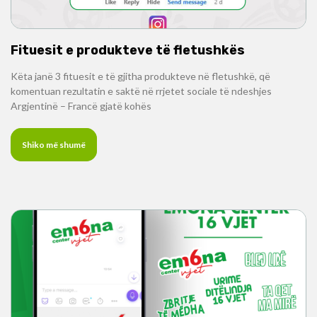
Fituesit e produkteve të fletushkës
Këta janë 3 fituesit e të gjitha produkteve në fletushkë, që
komentuan rezultatin e saktë në rrjetet sociale të ndeshjes
Argjentinë – Francë gjatë kohës
Shiko më shumë