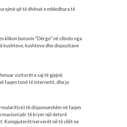
gurojmë që të dhënat e mbledhura të
 klikon butonin “Dërgo” në cilindo nga
 të kushteve, kushteve dhe dispozitave
muar vizitorët e saj të gjejnë
ë faqen tonë të internetit, dhe jo
ormularit(ve) të disponueshëm në faqen
formacioni për të kryer një detyrë
ht. Kompjuterët/serverët në të cilët ne