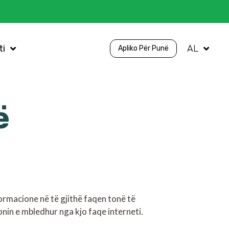
ti
AL
Apliko Për Punë
ë
ormacione në të gjithë faqen tonë të
nin e mbledhur nga kjo faqe interneti.