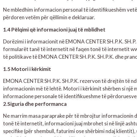
Ne mbledhim informacion personal të identifikueshëm vetëm
përdoren vetëm për qëllimin e deklaruar.
1.4 Pëlqimi që informacioni juaj të mblidhet
Dorëzimi i informacionit në EMONA CENTER SH.P.K. SH.P.K. 
formularët tanë të internetit në faqen tonë të internetit 
të politikave të EMONA CENTER SH.P.K. SH.P.K. dhe pranojn
1.5 Motori i kërkimit
EMONA CENTER SH.P.K. SH.P.K. rezervon të drejtën të ndërto
informacionin më të lehtë. Motori i kërkimit shërben si një 
informacione personale të identifikueshme të përdoruesve
2.Siguria dhe performanca
Ne marrim masa paraprake për të mbrojtur informacionin d
tonë të internetit, informacioni juaj mbrohet si në linjë asht
specifike (për shembull, faturimi ose shërbimi ndaj klientit