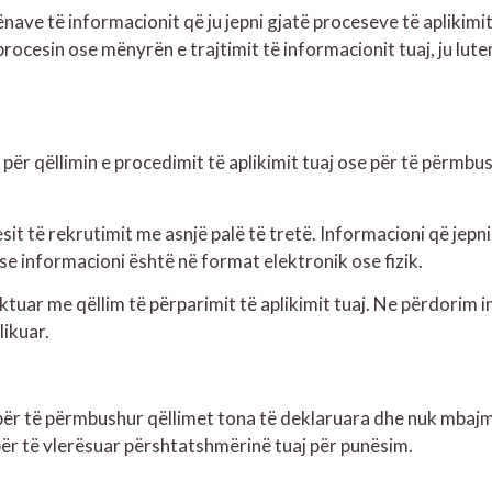
ve të informacionit që ju jepni gjatë proceseve të aplikimit
rocesin ose mënyrën e trajtimit të informacionit tuaj, ju lut
 për qëllimin e procedimit të aplikimit tuaj ose për të përmbu
it të rekrutimit me asnjë palë të tretë. Informacioni që jepn
e informacioni është në format elektronik ose fizik.
ktuar me qëllim të përparimit të aplikimit tuaj. Ne përdorim i
likuar.
ër të përmbushur qëllimet tona të deklaruara dhe nuk mbajmë
ër të vlerësuar përshtatshmërinë tuaj për punësim.