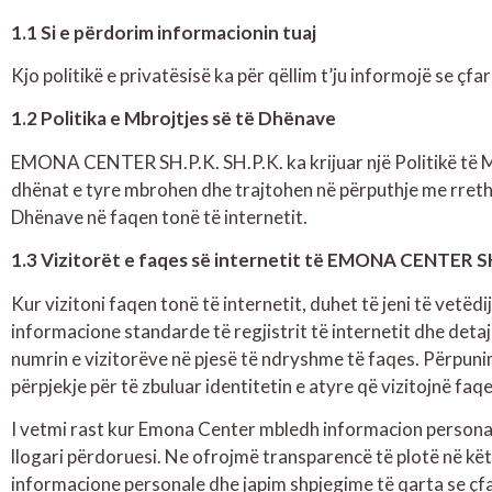
1.1 Si e përdorim informacionin tuaj
Kjo politikë e privatësisë ka për qëllim t’ju informojë se ç
1.2 Politika e Mbrojtjes së të Dhënave
EMONA CENTER SH.P.K. SH.P.K. ka krijuar një Politikë të Mbro
dhënat e tyre mbrohen dhe trajtohen në përputhje me rrethan
Dhënave në faqen tonë të internetit.
1.3 Vizitorët e faqes së internetit të EMONA CENTER SH.P.
Kur vizitoni faqen tonë të internetit, duhet të jeni të vetëd
informacione standarde të regjistrit të internetit dhe detaj
numrin e vizitorëve në pjesë të ndryshme të faqes. Përpunimi
përpjekje për të zbuluar identitetin e atyre që vizitojnë faqe
I vetmi rast kur Emona Center mbledh informacion personalis
llogari përdoruesi. Ne ofrojmë transparencë të plotë në k
informacione personale dhe japim shpjegime të qarta se çf