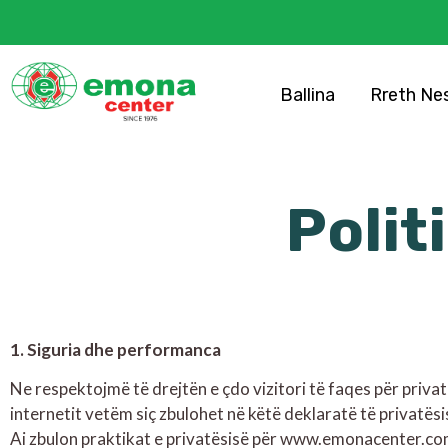
Ballina
Rreth Ne
Polit
1. Siguria dhe performanca
Ne respektojmë të drejtën e çdo vizitori të faqes për priva
internetit vetëm siç zbulohet në këtë deklaratë të privatësi
Ai zbulon praktikat e privatësisë për www.emonacenter.c