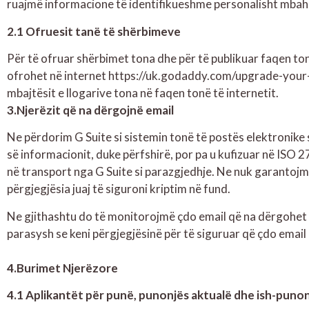
ruajmë informacione të identifikueshme personalisht mbahen
2.1 Ofruesit tanë të shërbimeve
Për të ofruar shërbimet tona dhe për të publikuar faqen to
ofrohet në internet https://uk.godaddy.com/upgrade-your-
mbajtësit e llogarive tona në faqen tonë të internetit.
3.Njerëzit që na dërgojnë email
Ne përdorim G Suite si sistemin tonë të postës elektronike 
së informacionit, duke përfshirë, por pa u kufizuar në I
në transport nga G Suite si parazgjedhje. Ne nuk garantoj
përgjegjësia juaj të siguroni kriptim në fund.
Ne gjithashtu do të monitorojmë çdo email që na dërgohet p
parasysh se keni përgjegjësinë për të siguruar që çdo email i
4.Burimet Njerëzore
4.1 Aplikantët për punë, punonjës aktualë dhe ish-pun