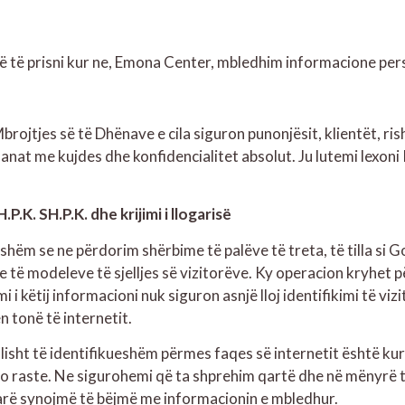
farë të prisni kur ne, Emona Center, mbledhim informacione per
jtjes së të Dhënave e cila siguron punonjësit, klientët, rish
at me kujdes dhe konfidencialitet absolut. Ju lutemi lexoni P
K. SH.P.K. dhe krijimi i llogarisë
ijshëm se ne përdorim shërbime të palëve të treta, të tilla si
e të modeleve të sjelljes së vizitorëve. Ky operacion kryhet 
 i këtij informacioni nuk siguron asnjë lloj identifikimi të vi
n tonë të internetit.
ht të identifikueshëm përmes faqes së internetit është kur nj
ëto raste. Ne sigurohemi që ta shprehim qartë dhe në mënyr
arë synojmë të bëjmë me informacionin e mbledhur.