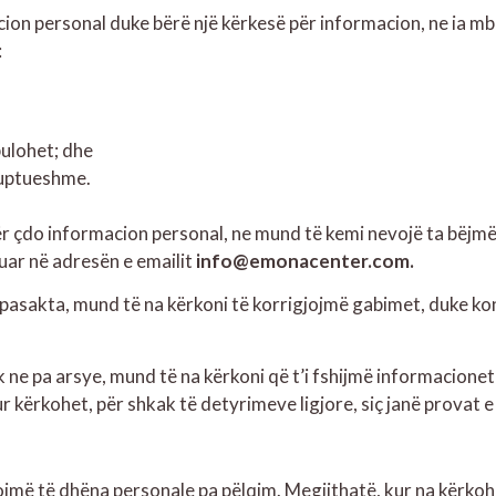
on personal duke bërë një kërkesë për informacion, ne ia mb
:
bulohet; dhe
 kuptueshme.
 çdo informacion personal, ne mund të kemi nevojë ta bëjmë
uar në adresën e emailit
info@emonacenter.com.
 pasakta, mund të na kërkoni të korrigjojmë gabimet, duke ko
e pa arsye, mund të na kërkoni që t’i fshijmë informacionet 
ur kërkohet, për shkak të detyrimeve ligjore, siç janë provat 
lojmë të dhëna personale pa pëlqim. Megjithatë, kur na kërkoh