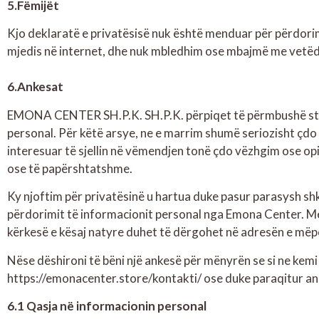
5.Fëmijët
Kjo deklaratë e privatësisë nuk është menduar për përdorim
mjedis në internet, dhe nuk mbledhim ose mbajmë me vetëdi
6.Ankesat
EMONA CENTER SH.P.K. SH.P.K. përpiqet të përmbushë stand
personal. Për këtë arsye, ne e marrim shumë seriozisht çdo 
interesuar të sjellin në vëmendjen tonë çdo vëzhgim ose o
ose të papërshtatshme.
Ky njoftim për privatësinë u hartua duke pasur parasysh sh
përdorimit të informacionit personal nga Emona Center. Me
kërkesë e kësaj natyre duhet të dërgohet në adresën e më
Nëse dëshironi të bëni një ankesë për mënyrën se si ne kemi
https://emonacenter.store/kontakti/ ose duke paraqitur an
6.1 Qasja në informacionin personal