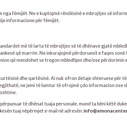
 nga fëmijët. Ne e kuptojmë rëndësinë e mbrojtjes së informa
je informacione për fëmijët.
ardet më të larta të mbrojtjes së të dhënave gjatë mbledh
ankesë që marrim. Ne inkurajojmë përdoruesit e faqes sonë të
pinion që mendohet se tregon mbledhjen dhe/ose përdorimin e
kurtësinë dhe qartësinë. Ai nuk ofron detaje shteruese për të
gjithatë, ne jemi të lumtur të ofrojmë çdo informacion ose 
poshtme.
 përpunuar të dhënat tuaja personale, mund ta bëni këtë duke 
kesën tuaj nëpërmjet e-mail në adresën:
info@emonacenter