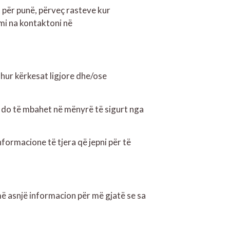
 për punë, përveç rasteve kur
emi na kontaktoni në
shur kërkesat ligjore dhe/ose
i do të mbahet në mënyrë të sigurt nga
nformacione të tjera që jepni për të
 asnjë informacion për më gjatë se sa