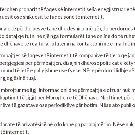
erohen pronarit të faqes së internetit selia e regjistruar e 
uesit ose shikuesit të faqes sonë të internetit.
ale të përdoruesve tanë dhe dëshirojmë që çdo përdorues të n
o detaj që futni në një nga formularët tanë online do të ruh
të dhënave të ruajtura, ju lutemi na kontaktoni me e-mail në
i
ërmbajtjes së faqeve të internetit të kompanive të tjera që j
përgjegjësi për përmbajtjen, dizajnin dhe/ose politikat e këty
und të jetë e paligjshme ose fyese. Nëse përdorni lidhje në 
rgjegjësinë tuaj.
e mbrojtur me ligj. Informacioni dhe përmbajtja e ofruar nuk 
kuptimit të Ligjit për Mbrojtjen e të Dhënave. Njoftimet për s
orëve të gazetave ose periodikëve për botim. Nëse ato publiko
laratë të privatësisë në çdo kohë pa paralajmërim. Nëse nuk 
të internetit.