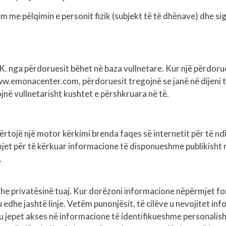
 me pëlqimin e personit fizik (subjekt të të dhënave) dhe si
nga përdoruesit bëhet në baza vullnetare. Kur një përdorues
www.emonacenter.com, përdoruesit tregojnë se janë në dijeni
ë vullnetarisht kushtet e përshkruara në të.
jë një motor kërkimi brenda faqes së internetit për të ndih
mjet për të kërkuar informacione të disponueshme publikisht n
.
he privatësinë tuaj. Kur dorëzoni informacione nëpërmjet f
u edhe jashtë linje. Vetëm punonjësit, të cilëve u nevojitet in
), u jepet akses në informacione të identifikueshme personalis