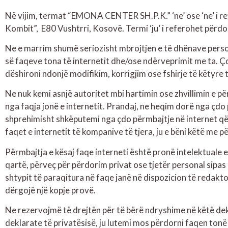
Në vijim, termat “EMONA CENTER SH.P.K.” ‘ne’ ose ‘ne’ i ref
Kombit”, E80 Vushtrri,
Kosovë. Termi ‘ju’ i referohet përdor
Ne e marrim shumë seriozisht mbrojtjen e të dhënave person
së faqeve tona të internetit dhe/ose ndërveprimit me ta. Çd
dëshironi ndonjë modifikim, korrigjim ose fshirje të këtyre 
Ne nuk kemi asnjë autoritet mbi hartimin ose zhvillimin e p
nga faqja jonë e internetit. Prandaj, ne heqim dorë nga çdo 
shprehimisht shkëputemi nga çdo përmbajtje në internet që m
faqet e internetit të kompanive të tjera, ju e bëni këtë me pë
Përmbajtja e kësaj faqe interneti është pronë intelektuale 
qartë, përveç për përdorim privat ose tjetër personal sipas 
shtypit të paraqitura në faqe janë në dispozicion të redakt
dërgojë një kopje provë.
Ne rezervojmë të drejtën për të bërë ndryshime në këtë dek
deklarate të privatësisë, ju lutemi mos përdorni faqen tonë 