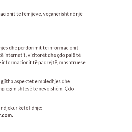
cionit të fëmijëve, veçanërisht në një
jes dhe përdorimit të informacionit
 internetit, vizitorët dhe çdo palë të
 informacionit të padrejtë, mashtruese
 gjitha aspektet e mbledhjes dhe
shpjegim shtesë të nevojshëm. Çdo
ndjekur këtë lidhje:
.com.