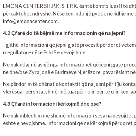
EMONA CENTER SH.P.K. SH.P.K. është kontrolluesi i të dhëna
përcaktohet ndryshe. Nëse keni ndonjë pyetje në lidhje me p
info@emonacenter.com.
4.2 Çfarë do të bëjmë me informacionin që na jepni?
I gjithë informacioni që jepni gjatë procesit përdoret vetëm
rregullatore nëse është e nevojshme.
Ne nuk ndajmë asnjë nga informacionet që jepni gjatë proces
ne dhe/ose Zyra jonë e Burimeve Njerëzore, pavarësisht nës
Ne përdorim të dhënat e kontaktit që na jepni për t’ju konta
vlerësuar përshtatshmërinë tuaj për rolin për të cilin keni ap
4.3 Çfarë informacioni kërkojmë dhe pse?
Ne nuk mbledhim më shumë informacion sesa na nevojitet p
është e nevojshme. Informacioni që ne kërkojmë përdoret p