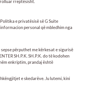
olluar rreptësisht.
olitika e privatësisë së G Suite
o informacion personal që mbledhim nga
e sepse përputhet me kërkesat e sigurisë
CENTER SH.P.K. SH.P.K. do të kodohen
shëm enkriptim, prandaj është
ëngjitjet e skedarëve. Ju lutemi, kini