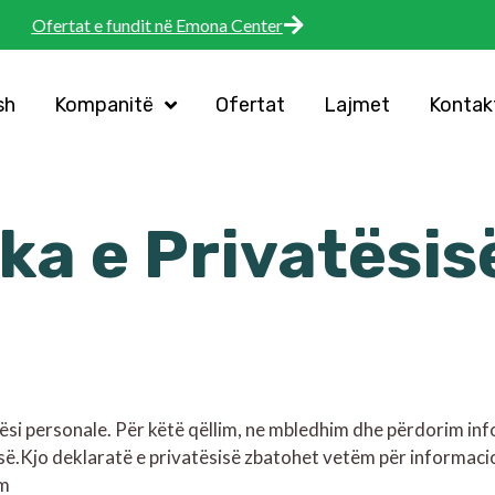
Ofertat e fundit në Emona Center
sh
Kompanitë
Ofertat
Lajmet
Kontak
ika e Privatësis
tësi personale. Për këtë qëllim, ne mbledhim dhe përdorim inf
së.
Kjo deklaratë e privatësisë zbatohet vetëm për informacio
om