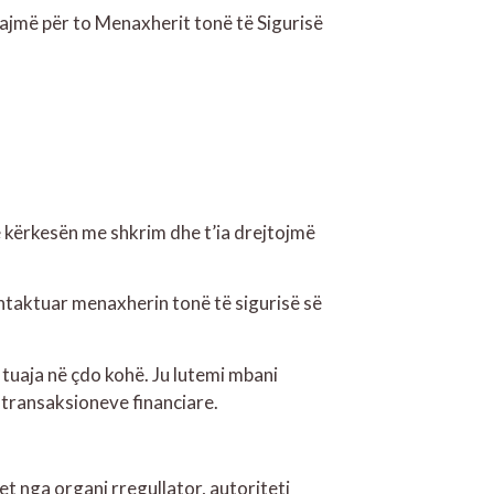
ajmë për to Menaxherit tonë të Sigurisë
 kërkesën me shkrim dhe t’ia drejtojmë
ntaktuar menaxherin tonë të sigurisë së
tuaja në çdo kohë. Ju lutemi mbani
e transaksioneve financiare.
et nga organi rregullator, autoriteti