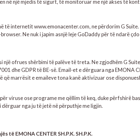
 në një mjedis të sigurt, të monitoruar me një akses të kontr
në të internetit www.emonacenter.com, ne përdorim G Suite. P
browser. Ne nuk i japim asnjë leje GoDaddy për të ndarë çd
si një ofrues shërbimi të palëve të treta. Ne zgjodhëm G Suit
SO 27001 dhe GDPR të BE-së. Email-et e dërguara nga EMONA 
më që marrësit e emaileve tona kanë aktivizuar ose disponue
ër viruse ose programe me qëllim të keq, duke përfshirë bashk
 dërguar nga ju të jetë në përputhje me ligjin.
onjës të EMONA CENTER SH.P.K. SH.P.K.