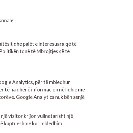
sonale.
itësit dhe palët e interesuara që të
olitikën tonë të Mbrojtjes së të
 Google Analytics, për të mbledhur
për të na dhënë informacion në lidhje me
zitorëve. Google Analytics nuk bën asnjë
ë vizitor krijon vullnetarisht një
ë të kuptueshme kur mbledhim