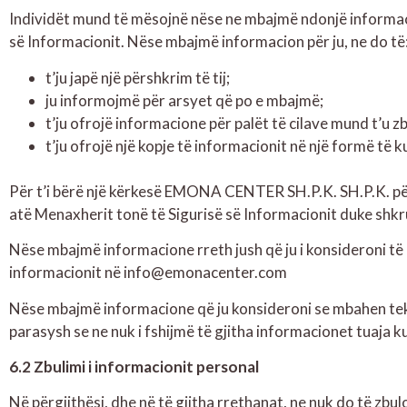
Individët mund të mësojnë nëse ne mbajmë ndonjë informaci
së Informacionit. Nëse mbajmë informacion për ju, ne do të
t’ju japë një përshkrim të tij;
ju informojmë për arsyet që po e mbajmë;
t’ju ofrojë informacione për palët të cilave mund t’u z
t’ju ofrojë një kopje të informacionit në një formë të
Për t’i bërë një kërkesë EMONA CENTER SH.P.K. SH.P.K. për
atë Menaxherit tonë të Sigurisë së Informacionit duke shkr
Nëse mbajmë informacione rreth jush që ju i konsideroni të
informacionit në info@emonacenter.com
Nëse mbajmë informacione që ju konsideroni se mbahen tek n
parasysh se ne nuk i fshijmë të gjitha informacionet tuaja k
6.2 Zbulimi i informacionit personal
Në përgjithësi, dhe në të gjitha rrethanat, ne nuk do të zbu