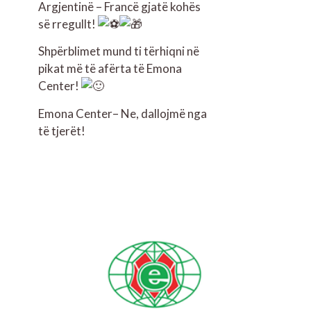
Argjentinë – Francë gjatë kohës
së rregullt!
Shpërblimet mund ti tërhiqni në
pikat më të afërta të Emona
Center!
Emona Center– Ne, dallojmë nga
të tjerët!