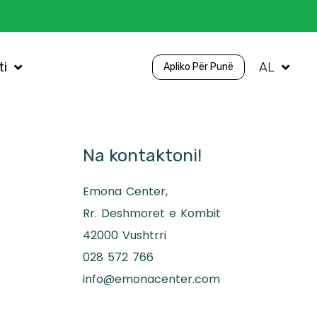
ti
AL
Apliko Për Punë
Na kontaktoni!
Emona Center,
Rr. Deshmoret e Kombit
42000 Vushtrri
028 572 766
info@emonacenter.com