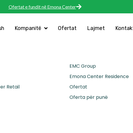
Ofertat e fundit në Emona Center
sh
Kompanitë
Ofertat
Lajmet
Kontak
EMC Group
Emona Center Residence
r Retail
Ofertat
Oferta për punë